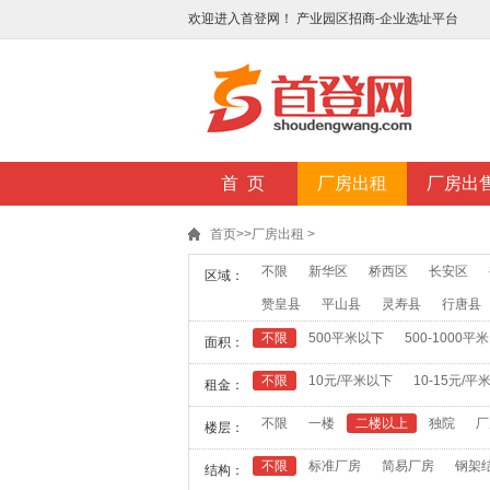
欢迎进入首登网！ 产业园区招商-企业选址平台
首 页
厂房出租
厂房出
首页
>>
厂房出租
>
不限
新华区
桥西区
长安区
区域：
赞皇县
平山县
灵寿县
行唐县
不限
500平米以下
500-1000平米
面积：
不限
10元/平米以下
10-15元/平
租金：
不限
一楼
二楼以上
独院
厂
楼层：
不限
标准厂房
简易厂房
钢架
结构：