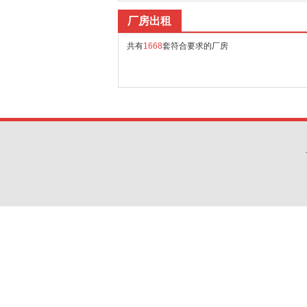
厂房出租
共有
1668
套符合要求的厂房