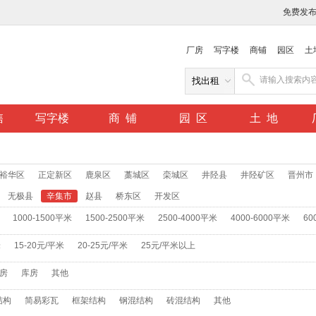
免费发
厂房
写字楼
商铺
园区
土
售
写字楼
商 铺
园 区
土 地
裕华区
正定新区
鹿泉区
藁城区
栾城区
井陉县
井陉矿区
晋州市
无极县
辛集市
赵县
桥东区
开发区
1000-1500平米
1500-2500平米
2500-4000平米
4000-6000平米
60
米
15-20元/平米
20-25元/平米
25元/平米以上
房
库房
其他
结构
简易彩瓦
框架结构
钢混结构
砖混结构
其他