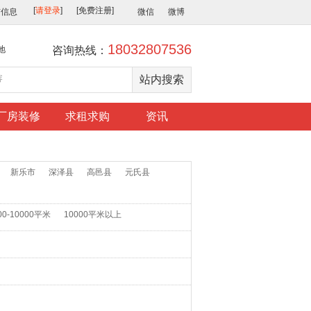
布信息
微信
微博
18032807536
地
咨询热线：
厂房装修
求租求购
资讯
新乐市
深泽县
高邑县
元氏县
00-10000平米
10000平米以上