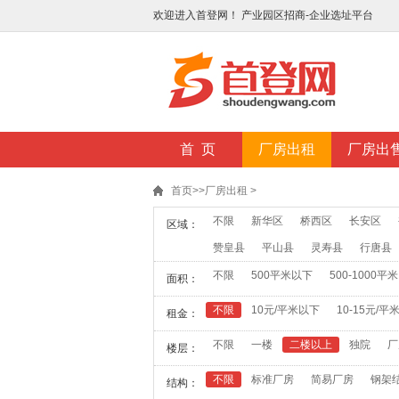
欢迎进入首登网！ 产业园区招商-企业选址平台
首 页
厂房出租
厂房出
首页
>>
厂房出租
>
不限
新华区
桥西区
长安区
区域：
赞皇县
平山县
灵寿县
行唐县
不限
500平米以下
500-1000平米
面积：
不限
10元/平米以下
10-15元/平
租金：
不限
一楼
二楼以上
独院
厂
楼层：
不限
标准厂房
简易厂房
钢架
结构：