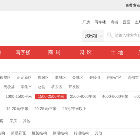
免费发
厂房
写字楼
商铺
园区
土
售
写字楼
商 铺
园 区
土 地
裕华区
正定新区
鹿泉区
藁城区
栾城区
井陉县
井陉矿区
晋州市
无极县
辛集市
赵县
桥东区
开发区
1000-1500平米
1500-2500平米
2500-4000平米
4000-6000平米
60
米
15-20元/平米
20-25元/平米
25元/平米以上
房
库房
其他
结构
简易彩瓦
框架结构
钢混结构
砖混结构
其他