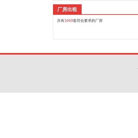
厂房出租
共有
1669
套符合要求的厂房