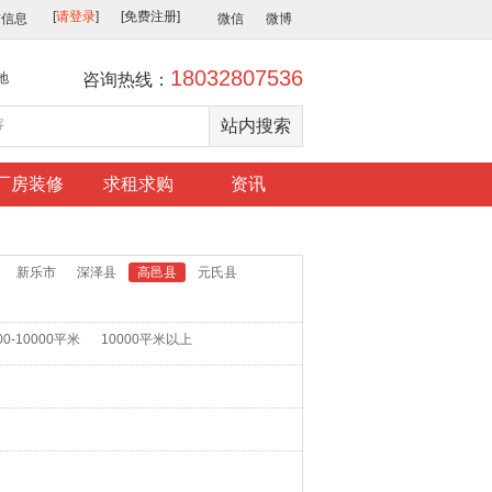
布信息
微信
微博
18032807536
地
咨询热线：
厂房装修
求租求购
资讯
新乐市
深泽县
高邑县
元氏县
00-10000平米
10000平米以上