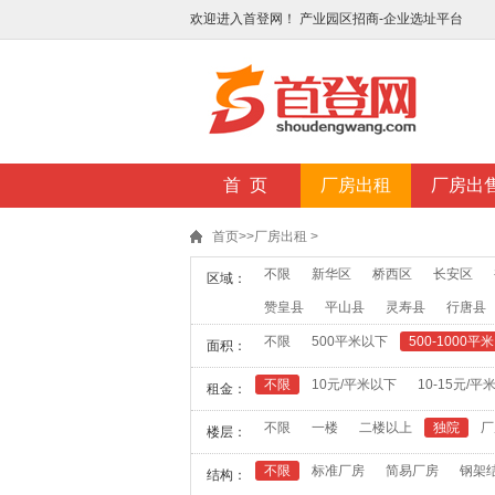
欢迎进入首登网！ 产业园区招商-企业选址平台
首 页
厂房出租
厂房出
首页
>>
厂房出租
>
不限
新华区
桥西区
长安区
区域：
赞皇县
平山县
灵寿县
行唐县
不限
500平米以下
500-1000平米
面积：
不限
10元/平米以下
10-15元/平
租金：
不限
一楼
二楼以上
独院
厂
楼层：
不限
标准厂房
简易厂房
钢架
结构：