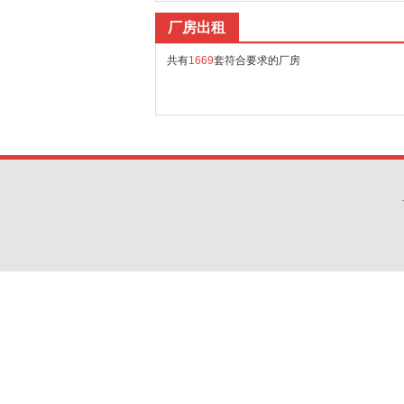
厂房出租
共有
1669
套符合要求的厂房