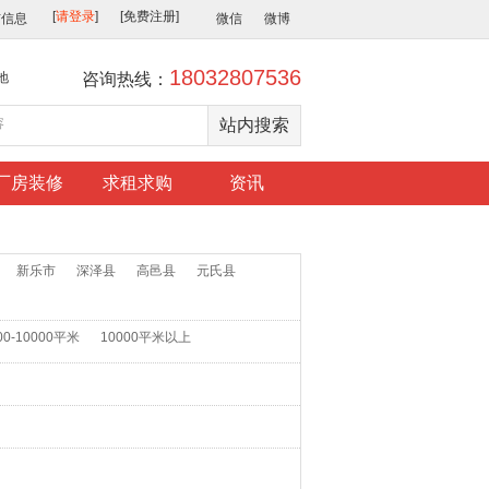
布信息
微信
微博
18032807536
地
咨询热线：
厂房装修
求租求购
资讯
新乐市
深泽县
高邑县
元氏县
00-10000平米
10000平米以上