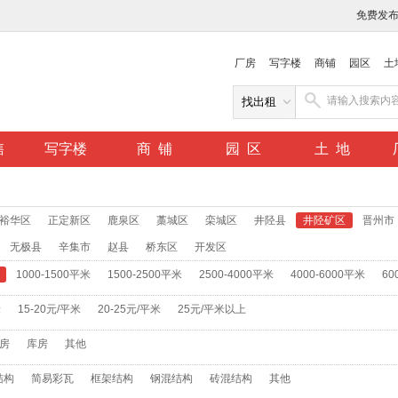
免费发
厂房
写字楼
商铺
园区
土
售
写字楼
商 铺
园 区
土 地
裕华区
正定新区
鹿泉区
藁城区
栾城区
井陉县
井陉矿区
晋州市
无极县
辛集市
赵县
桥东区
开发区
1000-1500平米
1500-2500平米
2500-4000平米
4000-6000平米
60
米
15-20元/平米
20-25元/平米
25元/平米以上
房
库房
其他
结构
简易彩瓦
框架结构
钢混结构
砖混结构
其他