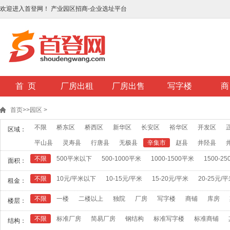
欢迎进入首登网！ 产业园区招商-企业选址平台
首 页
厂房出租
厂房出售
写字楼
商
首页
>>
园区
>
不限
桥东区
桥西区
新华区
长安区
裕华区
开发区
区域：
平山县
灵寿县
行唐县
无极县
辛集市
赵县
井陉县
不限
500平米以下
500-1000平米
1000-1500平米
1500-2
面积：
不限
10元/平米以下
10-15元/平米
15-20元/平米
20-25元/
租金：
不限
一楼
二楼以上
独院
厂房
写字楼
商铺
库房
楼层：
不限
标准厂房
简易厂房
钢结构
标准写字楼
标准商铺
结构：