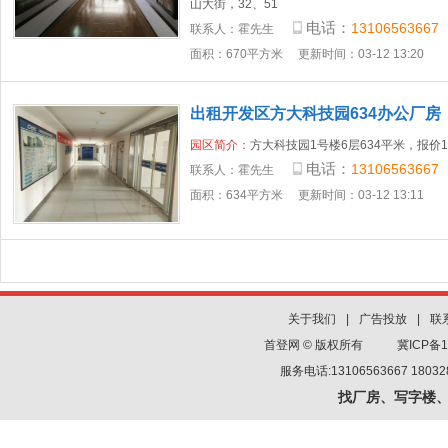
山大街，32、51
电话：
13106563667
联系人：
霍先生
面积：670平方米
更新时间：03-12 13:20
出租开发区方大科技园634办公厂房
园区简介：
方大科技园1号楼6层634平米，报价1
电话：
13106563667
联系人：
霍先生
面积：634平方米
更新时间：03-12 13:11
关于我们
|
广告投放
|
联
首登网 © 版权所有
冀ICP备1
服务电话:13106563667 180
找厂房、写字楼、