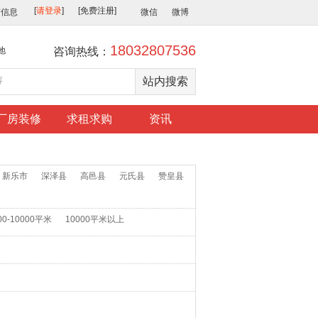
布信息
微信
微博
18032807536
地
咨询热线：
厂房装修
求租求购
资讯
新乐市
深泽县
高邑县
元氏县
赞皇县
00-10000平米
10000平米以上