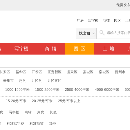
免费发
厂房
写字楼
商铺
园区
土
售
写字楼
商 铺
园 区
土 地
长安区
裕华区
开发区
正定新区
鹿泉区
藁城区
栾城区
晋州市
辛集市
赵县
井陉县
井陉矿区
1000-1500平米
1500-2500平米
2500-4000平米
4000-6000平米
60
米
15-20元/平米
20-25元/平米
25元/平米以上
房
写字楼
商铺
库房
其他
构
标准写字楼
标准商铺
其他