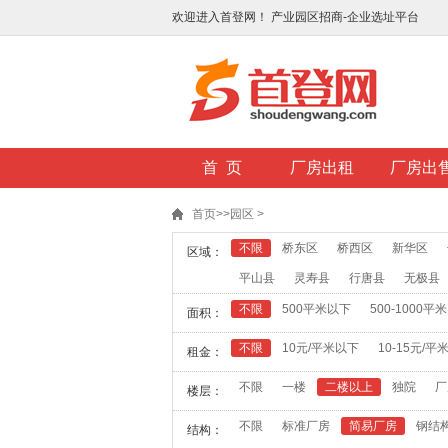
欢迎进入首登网！ 产业园区招商-企业选址平台
首 页
厂房出租
厂房出
首页
>>
园区
>
不限
桥东区
桥西区
新华区
区域：
平山县
灵寿县
行唐县
无极县
不限
500平米以下
500-1000平米
面积：
不限
10元/平米以下
10-15元/平
租金：
不限
一楼
二楼以上
独院
厂
楼层：
不限
标准厂房
简易厂房
钢结
结构：