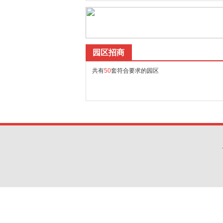
园区招商
共有
50
套符合要求的园区