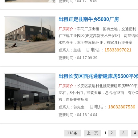
更新时间：04-17 15:09
出租正定县南牛乡5000厂房
厂房简介：
车间厂房出租，国有土地，交通便利
在正规工业园区(正定高新技术开发区)，两层结
水电齐全，车间带库房环评，有家具行业备案
电话：
15833997021
联系人：
殷强
更新时间：04-17 09:39
出租长安区西兆通新建库房5500平
厂房简介：
长安区凌透村北独院新建库房5500平
左右，8个小门，可装天车，总占地18亩，有办
右，自备井变压器
电话：
18032807536
联系人：
郭先生
更新时间：04-16 14:04
118条
上一页
1
2
3
4