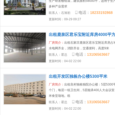
生产研发楼组成，建筑面积58000平，适用于
多种产业需求
电话：
18233192868
联系人：
石旭初
更新时间：09-29 09:27
出租鹿泉区君乐宝附近库房4000平
厂房简介：
出租石家庄鹿泉区君乐宝附近库房占地3
水电网齐全，消防齐全，交通便利，高度9米
电话：
13106563667
联系人：
霍总
更新时间：04-02 22:00
出租开发区独栋办公楼5300平米
厂房简介：
出租良村独栋独院办公楼：5层5300
个门，每层一组卫生间，5层能承400人大会议室，高
米食堂场地。租
电话：
13106563667
联系人：
霍总
更新时间：04-02 22:00