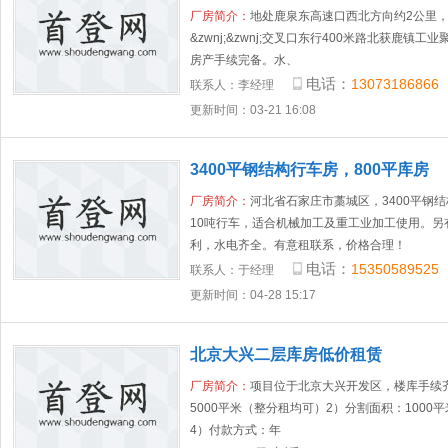
厂房简介：
地处鹿泉东高速口西北方向约2公里
&zwnj;&zwnj;交叉口东行400米路北获鹿镇
房产手续完备。水、
电话：
13073186866
联系人：
李经理
更新时间：03-21 16:08
3400平钢结构行车房，800平库房
厂房简介：
河北省石家庄市藁城区，3400平钢结
10吨行车，适合机械加工及重工业加工使用。另
利，水电齐全。有意租联系，价格合理！
电话：
15350589525
联系人：
于经理
更新时间：04-28 15:17
北京大兴二层库房低价租赁
厂房简介：
项目位于北京大兴开发区，楼库手续
5000平米（整分租均可）2）分割面积：1000平
4）付款方式：年