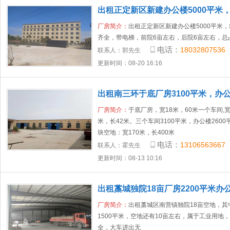
出租正定新区新建办公楼5000平米
厂房简介：
出租正定新区新建办公楼5000平米
齐全，带电梯，前院6亩左右，后院6亩左右，总
电话：
18032807536
联系人：
郭先生
更新时间：08-20 16:16
出租南三环于底厂房3100平米，办公楼
厂房简介：
于底厂房，宽18米，60米一个车间,宽
米，长42米。三个车间3100平米，办公楼260
块空地：宽170米，长400米
电话：
13106563667
联系人：
霍先生
更新时间：08-13 10:16
出租藁城独院18亩厂房2200平米办公
厂房简介：
出租藁城区南营镇独院18亩空地，其中
1500平米，空地还有10亩左右，属于工业用地
全，大车进出无