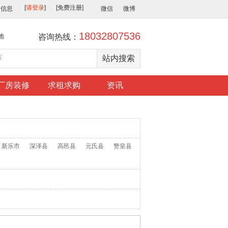
布信息
微信
微博
18032807536
地
咨询热线：
厂房装修
求租求购
资讯
新乐市
深泽县
高邑县
元氏县
赞皇县