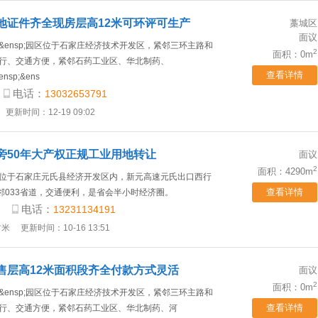
地证件齐全现房层高12米可环评可生产
藁城区
面议
&ensp;园区位于石家庄经济技术开发区，紧邻三环主路和
2
面积：0m
行、交通方便，紧邻石药工业区、华北制药、
查看详情
ensp;&ens
电话：
13032653791
更新时间：12-19 09:02
旁50年大产权正规工业用地转让
面议
2
面积：4290m
位于石家庄元氏县经济开发区内，新元高速元氏出口西行
查看详情
南邻033省道，交通便利，是省会半小时经济圈。
电话：
13231134191
方米
更新时间：10-16 13:51
售层高12米面积段齐全付款方式灵活
面议
2
面积：0m
&ensp;园区位于石家庄经济技术开发区，紧邻三环主路和
查看详情
行、交通方便，紧邻石药工业区、华北制药、河