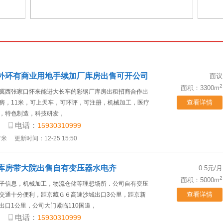
外环有商业用地手续加厂库房出售可开公司
面议
2
面积：3300m
冀西张家口怀来能进大长车的彩钢厂库房出租招商合作出
查看详情
房，11米，可上天车，可环评，可注册，机械加工，医疗
，特色制造，科技研发，
电话：
15930310999
方米
更新时间：12-25 15:50
库房带大院出售自有变压器水电齐
0.5元/月
2
面积：5000m
子信息，机械加工，物流仓储等理想场所．公司自有变压
查看详情
交通十分便利，距京藏Ｇ６高速沙城出口3公里，距京新
出口1公里，公司大门紧临110国道，
电话：
15930310999