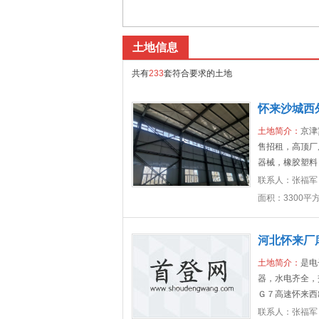
土地信息
共有
233
套符合要求的土地
怀来沙城西
土地简介：
京津
售招租，高顶厂
器械，橡胶塑料
联系人：
张福军
面积：3300平
河北怀来厂
土地简介：
是电
器，水电齐全，
Ｇ７高速怀来西
联系人：
张福军