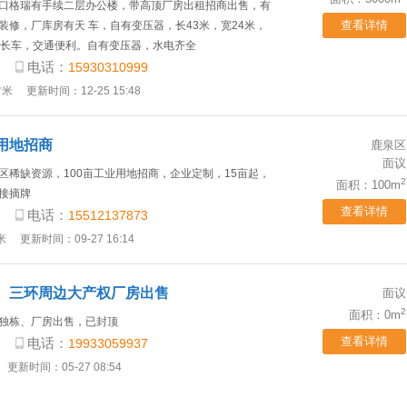
口格瑞有手续二层办公楼，带高顶厂房出租招商出售，有
查看详情
装修，厂库房有天 车，自有变压器，长43米，宽24米，
大长车，交通便利。自有变压器，水电齐全
电话：
15930310999
方米
更新时间：12-25 15:48
用地招商
鹿泉区
面议
区稀缺资源，100亩工业用地招商，企业定制，15亩起，
2
面积：100m
接摘牌
查看详情
电话：
15512137873
米
更新时间：09-27 16:14
、三环周边大产权厂房出售
面议
2
面积：0m
独栋、厂房出售，已封顶
查看详情
电话：
19933059937
更新时间：05-27 08:54