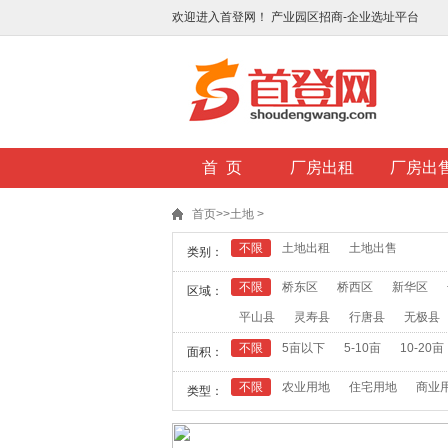
欢迎进入首登网！ 产业园区招商-企业选址平台
首 页
厂房出租
厂房出
首页
>>
土地
>
不限
土地出租
土地出售
类别：
不限
桥东区
桥西区
新华区
区域：
平山县
灵寿县
行唐县
无极县
不限
5亩以下
5-10亩
10-20亩
面积：
不限
农业用地
住宅用地
商业
类型：