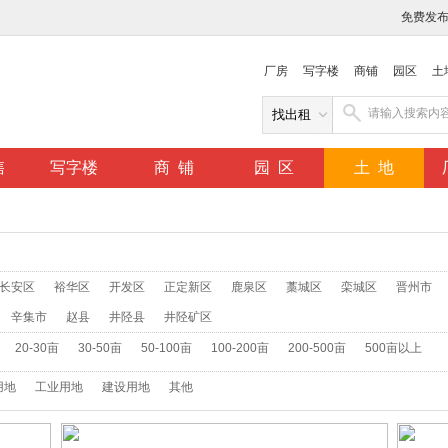
免费发
厂房
写字楼
商铺
园区
土
售
写字楼
商 铺
园 区
土 地
长安区
裕华区
开发区
正定新区
鹿泉区
藁城区
栾城区
晋州市
辛集市
赵县
井陉县
井陉矿区
20-30亩
30-50亩
50-100亩
100-200亩
200-500亩
500亩以上
用地
工业用地
建设用地
其他