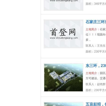
面积：346平方
石家庄三环
土地简介：
石家
位！！！现面向
多，
联系人：
王先生
面积：230平方
东三环，2
土地简介：
园区
方可建设。交通
联系人：
赵艳辉
面积：230平方
五亩起招，