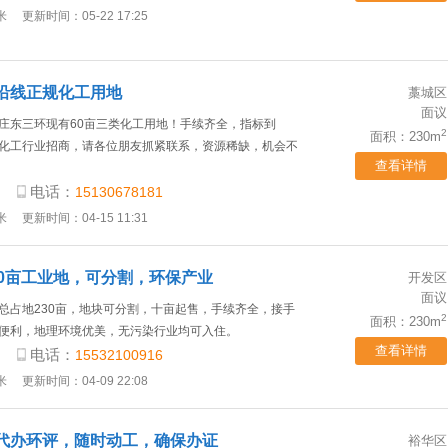
米
更新时间：05-22 17:25
沿线正规化工用地
藁城区
面议
庄东三环现有60亩三类化工用地！手续齐全，指标到
2
面积：230m
化工行业招商，请各位朋友抓紧联系，资源稀缺，机会不
查看详情
电话：
15130678181
米
更新时间：04-15 11:31
30亩工业地，可分割，环保产业
开发区
面议
总占地230亩，地块可分割，十亩起售，手续齐全，接手
2
面积：230m
便利，地理环境优美，无污染行业均可入住。
查看详情
电话：
15532100916
米
更新时间：04-09 22:08
代办环评，随时动工，确保办证
裕华区