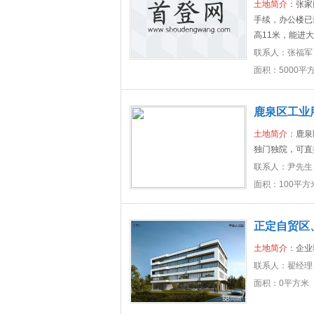
土地简介：
张家
手续，办公楼已
高11米，能进
联系人：
张福军
面积：5000平
鹿泉区工业
土地简介：
鹿泉
独门独院，可直
联系人：
尹先生
面积：100平方
正定自贸区
土地简介：
企业
联系人：
翟经理
面积：0平方米