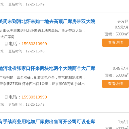
方米
更新时间：12-25 15:49
美周末到河北怀来购土地去高顶厂库房带双大院
开发区
0.5元/月
近那么美周末到河北怀来购土地去高顶厂库房带双大院，
2
面积：5000m
个大厂库房
查看详情
电话：
15930310999
方米
更新时间：12-25 15:48
地河北省张家口怀来两块地两个大院两个大厂库
0.45元/月
2
面积：5000m
产权明确，四至准确，配套水电齐全，空气能制冷取暖，
查看详情
距京新G7高速 怀来西出口1公里，距京藏G6高速 沙城出
电话：
15930310999
方米
更新时间：12-25 15:48
有手续商业用地加厂库房出售可开公司可设仓库
1元/月
2
面积：5000m