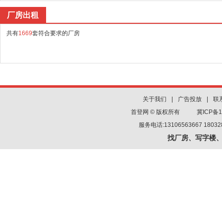
厂房出租
共有
1669
套符合要求的厂房
关于我们
|
广告投放
|
联
首登网 © 版权所有
冀ICP备1
服务电话:13106563667 180
找厂房、写字楼、