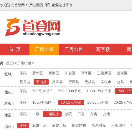
欢迎进入首登网！ 产业园区招商-企业选址平台
首 页
厂房出租
厂房出售
写字楼
商
首页
>>
厂房出租
>
不限
新华区
桥西区
长安区
裕华区
正定新区
鹿泉区
区域：
赞皇县
平山县
灵寿县
行唐县
无极县
辛集市
赵县
不限
500平米以下
500-1000平米
1000-1500平米
1500-2
面积：
不限
10元/平米以下
10-15元/平米
15-20元/平米
20-25元/
租金：
不限
一楼
二楼以上
独院
厂房
库房
其他
楼层：
不限
标准厂房
简易厂房
钢架结构
简易彩瓦
框架结构
结构：