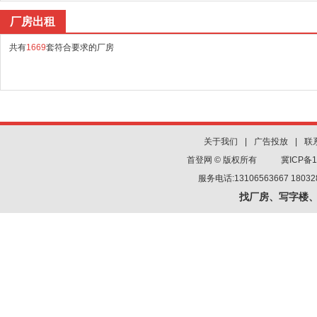
厂房出租
共有
1669
套符合要求的厂房
关于我们
|
广告投放
|
联
首登网 © 版权所有
冀ICP备1
服务电话:13106563667 180
找厂房、写字楼、