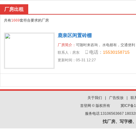
厂房出租
共有
1669
套符合要求的厂房
鹿泉区闲置砖棚
厂房简介：
可随时来咨询， 水电都有，交通便利，​‌
电话：
15530158715
联系人：
房东
更新时间：05-31 12:27
关于我们
|
广告投放
|
联
首登网 © 版权所有
冀ICP备1
服务电话:13106563667 180
找厂房、写字楼、