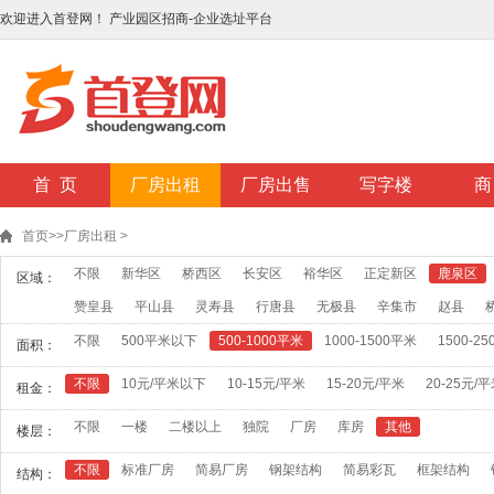
欢迎进入首登网！ 产业园区招商-企业选址平台
首 页
厂房出租
厂房出售
写字楼
商
首页
>>
厂房出租
>
不限
新华区
桥西区
长安区
裕华区
正定新区
鹿泉区
区域：
赞皇县
平山县
灵寿县
行唐县
无极县
辛集市
赵县
不限
500平米以下
500-1000平米
1000-1500平米
1500-2
面积：
不限
10元/平米以下
10-15元/平米
15-20元/平米
20-25元/
租金：
不限
一楼
二楼以上
独院
厂房
库房
其他
楼层：
不限
标准厂房
简易厂房
钢架结构
简易彩瓦
框架结构
结构：