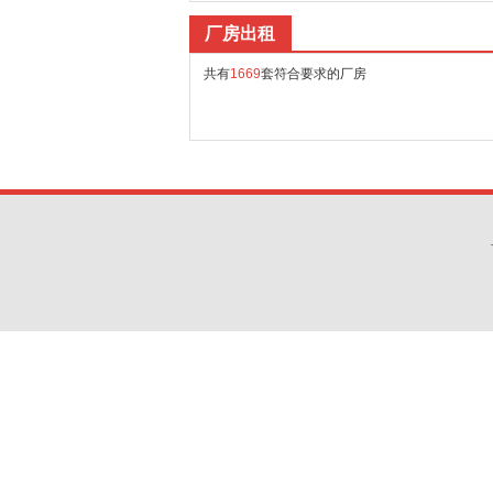
厂房出租
共有
1669
套符合要求的厂房