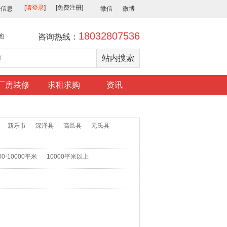
布信息
微信
微博
18032807536
地
咨询热线：
厂房装修
求租求购
资讯
新乐市
深泽县
高邑县
元氏县
00-10000平米
10000平米以上