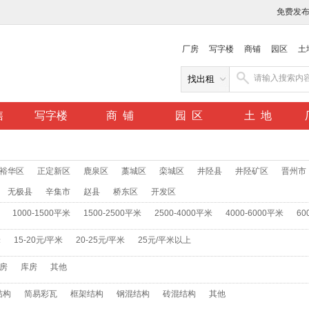
免费发
厂房
写字楼
商铺
园区
土
售
写字楼
商 铺
园 区
土 地
裕华区
正定新区
鹿泉区
藁城区
栾城区
井陉县
井陉矿区
晋州市
无极县
辛集市
赵县
桥东区
开发区
1000-1500平米
1500-2500平米
2500-4000平米
4000-6000平米
60
米
15-20元/平米
20-25元/平米
25元/平米以上
房
库房
其他
结构
简易彩瓦
框架结构
钢混结构
砖混结构
其他