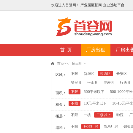
欢迎进入首登网！ 产业园区招商-企业选址平台
首 页
厂房出租
厂房出
首页
>>
厂房出租
>
不限
新华区
桥西区
长安区
区域：
赞皇县
平山县
灵寿县
行唐县
不限
500平米以下
500-1000平米
面积：
不限
10元/平米以下
10-15元/平
租金：
不限
一楼
二楼以上
独院
厂
楼层：
不限
标准厂房
简易厂房
钢架
结构：