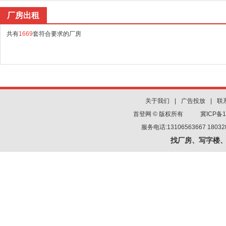
厂房出租
共有
1669
套符合要求的厂房
关于我们
|
广告投放
|
联
首登网 © 版权所有
冀ICP备1
服务电话:13106563667 180
找厂房、写字楼、