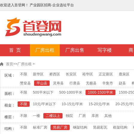
欢迎进入首登网！ 产业园区招商-企业选址平台
首 页
厂房出租
厂房出售
写字楼
商
首页
>>
厂房出租
>
不限
新华区
桥西区
长安区
裕华区
正定新区
鹿泉区
区域：
赞皇县
平山县
灵寿县
行唐县
无极县
辛集市
赵县
不限
500平米以下
500-1000平米
1000-1500平米
1500-2
面积：
不限
10元/平米以下
10-15元/平米
15-20元/平米
20-25元/
租金：
不限
一楼
二楼以上
独院
厂房
库房
其他
楼层：
不限
标准厂房
简易厂房
钢架结构
简易彩瓦
框架结构
结构：