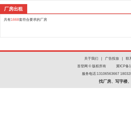
厂房出租
共有
1668
套符合要求的厂房
关于我们
|
广告投放
|
联
首登网 © 版权所有
冀ICP备1
服务电话:13106563667 180
找厂房、写字楼、