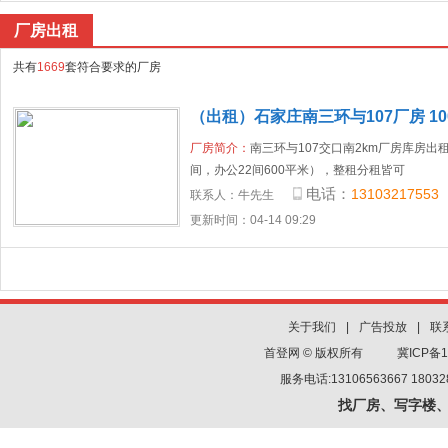
厂房出租
共有
1669
套符合要求的厂房
（出租）石家庄南三环与107厂房 100
厂房简介：
南三环与107交口南2km厂房库房出租
间，办公22间600平米），整租分租皆可
电话：
13103217553
联系人：
牛先生
更新时间：04-14 09:29
关于我们
|
广告投放
|
联
首登网 © 版权所有
冀ICP备1
服务电话:13106563667 180
找厂房、写字楼、