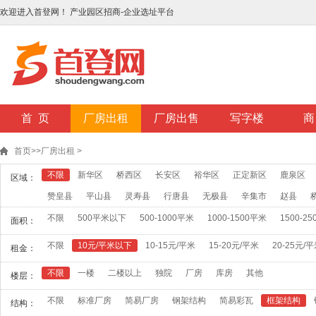
欢迎进入首登网！ 产业园区招商-企业选址平台
首 页
厂房出租
厂房出售
写字楼
商
首页
>>
厂房出租
>
不限
新华区
桥西区
长安区
裕华区
正定新区
鹿泉区
区域：
赞皇县
平山县
灵寿县
行唐县
无极县
辛集市
赵县
不限
500平米以下
500-1000平米
1000-1500平米
1500-2
面积：
不限
10元/平米以下
10-15元/平米
15-20元/平米
20-25元/
租金：
不限
一楼
二楼以上
独院
厂房
库房
其他
楼层：
不限
标准厂房
简易厂房
钢架结构
简易彩瓦
框架结构
结构：