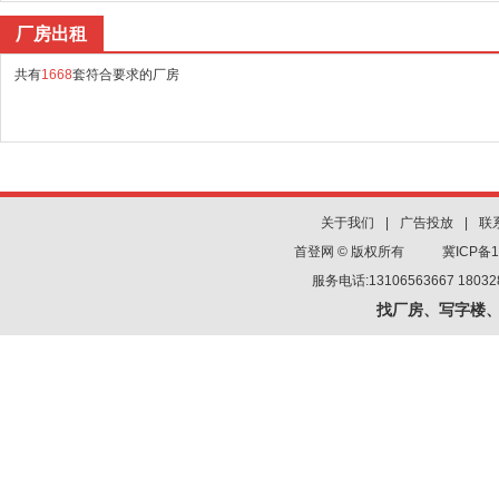
厂房出租
共有
1668
套符合要求的厂房
关于我们
|
广告投放
|
联
首登网 © 版权所有
冀ICP备1
服务电话:13106563667 180
找厂房、写字楼、