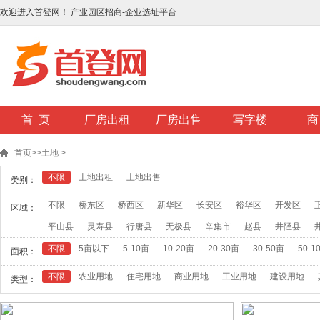
欢迎进入首登网！ 产业园区招商-企业选址平台
首 页
厂房出租
厂房出售
写字楼
商
首页
>>
土地
>
不限
土地出租
土地出售
类别：
不限
桥东区
桥西区
新华区
长安区
裕华区
开发区
区域：
平山县
灵寿县
行唐县
无极县
辛集市
赵县
井陉县
不限
5亩以下
5-10亩
10-20亩
20-30亩
30-50亩
50-1
面积：
不限
农业用地
住宅用地
商业用地
工业用地
建设用地
类型：