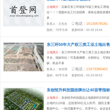
土地简介：
石家庄东三环现有70亩三类化工用地
位！！！现面向化工行业招商，请各位朋友抓紧
多，
电话：
15130678181
联系人：
王先生
面积：70平方米
更新时间：03-28 19:44
东三环50年大产权三类工业土地出售
土地简介：
东三环50年大产权三类工业土地出售
齐全。指标到位！可直接摘牌，分割转让，可招
缺，机会不多
电话：
13373385402
联系人：
肖经理
面积：60平方米
更新时间：03-24 09:53
东创恒升科技园挂牌出让40亩带指
土地简介：
东创恒升科技园总占地面积约3300
占地约1120亩，总投资50亿元人民币。园区主
数据中心、一站式服务中心、共享中心、会议会